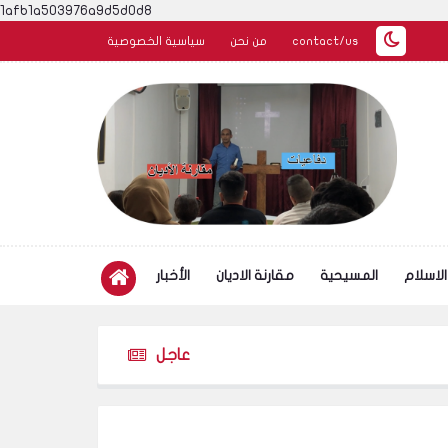
1afb1a503976a9d5d0d8
contact/us
من نحن
سياسية الخصوصية
الاسلام
المسيحية
مقارنة الاديان
الأخبار
عاجل