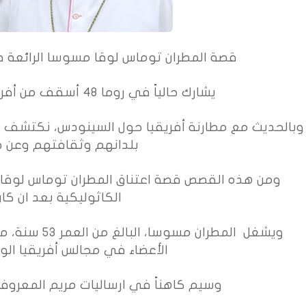
قصة المطران توماس لوقا مسوسا الرائعة في
يشارك حالياً في روما 48 أسقف من أفريقيا في سينودس العائلة
وبالحديث مع مطارنة أفريقيا حول السينودس، نكتشف 
بلدانهم وثقافتهم وعن حي
ومن هذه القصص قصة اعتناق المطران توماس لوقا 
الكاثوليكية بعد ان كا
ويشغل المطران 
الأعضاء في مجالس أفريقيا ال
وسيم كاهناً في ارساليات مريم المعروف