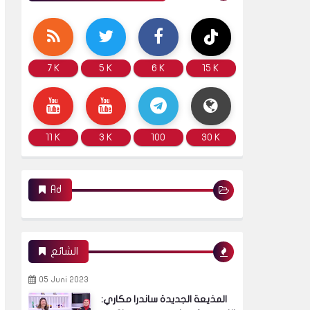
7 K
5 K
6 K
15 K
11 K
3 K
100
30 K
Ad
الشائع
05 Juni 2023
المذيعة الجديدة ساندرا مكاري: