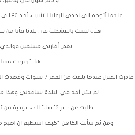
عندما أتوجه الى احدى الرعايا للتثبيت، أجد 20 الى 50 شخصاً مسلماً يعتنقون المسيحية.
هذه ليست بالمشكلة في بلدنا فأنا من بلدة 99.9% من ابنائها مسل
بعض أقاربي مسلمين ووالدي 
هل ترعرعت مسلما
غادرت المنزل عندما بلغت من العمر 7 سنوات وقصدت الرعية لأنني كنت أريد الذهاب الى المدرسة.
لم يكن أحد في البلدة يساعدني وهذا ما 
طلبت عن عمر 12 سنة المعمودية من تلقاء نفسي وهكذا حصل.
ومن ثم سألت الكاهن: “كيف استطيع ان اصبح مث