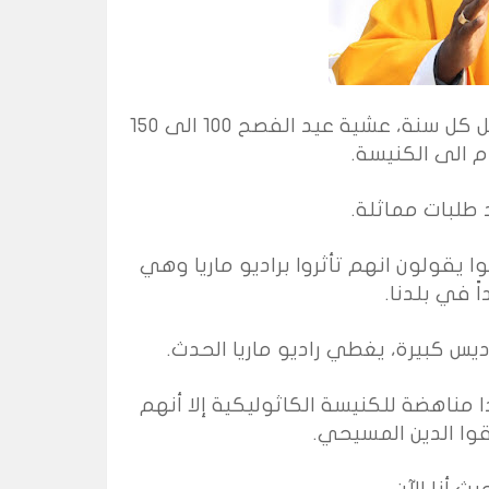
عملت في أبرشية زومبا فترة عشر سنوات وكنا نستقبل كل سنة، عشية عيد الفصح 100 الى 150
ام الى الكنيسة.
 طلبات مماثلة.
 يقولون انهم تأثروا براديو ماريا وهي
ً في بلدنا.
يس كبيرة، يغطي راديو ماريا الحدث.
 مناهضة للكنيسة الكاثوليكية إلا أنهم
قوا الدين المسيحي.
ث أنا الآن.