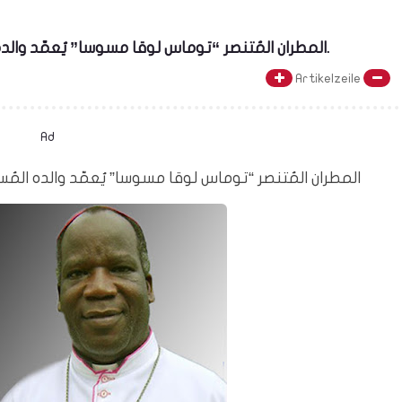
المطران المُتنصر “توماس لوقا مسوسا” يُعمّد والده المُسلم الذى كان يعمل أمام مسجد بمالاوي.
Artikelzeile
Ad
المطران المُتنصر “توماس لوقا مسوسا” يُعمّد والده ال