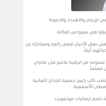
 الإيمان والاهتداء والدعوة
!
.
في بعض الأحيان قصص رائعة ومفاجئة عن
اتهم أيضاً
.
مسوسا من ابرشية بلانتير في ملاوي
ن مسلماً
.
مسوسا، البالغ من العمر 53 سنة، منصب نائب رئيس جمعية البلدان الثمانية
وسطى الأسقفية.
ة باسم ارساليات مونفورت
.