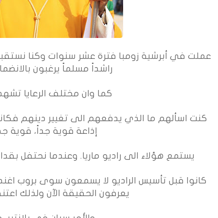
راشداً مسلماً يرغبون بالانضم
كما وان مختلف الرعايا تشهد
كنت اسألهم ما الذي يدفعهم الى تغيير دينهم فكانوا
إذاعة قوية جداً، قوية جدا
يستمع هؤلاء الى راديو ماريا. وعندما نحتفل بقداد
كانوا قبل تأسيس الراديو لا يسمعون سوى بروب اغندا
يعرفون الحقيقة الآن ولذلك اعتن
والأمر سيان في بلانتير، حي