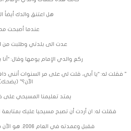
هل اعتنق والدك أيضاً 
عندما أصبحت مطرن
عدت الى بلدتي وطلبت من ال
ركع والدي الإمام يومها وقال: “أنا 
” فقلت له: “يا أبي، قلت لي على مر السنوات أنني ذ
الآن؟” (يضحك).
يمتد تعليمنا المسيحي على فت
فقلت له: ان أردت أن تصبح مسيحيا عليك بمتابعة 
فقبل وعمدته في العام 2006. هو الآن طاعن في السن ومريض جداً.