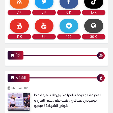
7 K
5 K
6 K
15 K
11 K
3 K
100
30 K
Ad
الشائع
05 Juni 2023
المذيعة الجديدة ساندرا مكاري: انا سعيدة جدا
بوجودي معاكي ، طيب صلى على النبي و
قولي الشهادة ! فيديو