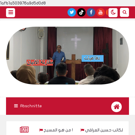
1afb1a503976a9d5d0d8
Abschnitte
طمة الزهراء للكاتب حسين العراقي
من هو المسيح !