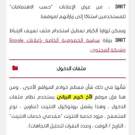
DART
، من عرض الإعلانات "حسب الاهتمامات"
للمستخدمين استنادًا إلى زياراتهم لموقعنا.
ويمكن لزوارنا الكرام تعطيل استخدام ملف تعريف الارتباط
DART
بزيارة
سياسة الخصوصية الخاصة بإعلانات Google
وشبكة المحتوى
.
ملفات الدخول:
شأنها في ذلك شأن معظم خوادم المواقع الأخرى ، ومن
هنا فإن موقع
الأخ كريم الايراني
يستخدم نظام ملفات
الدخول ، وهذا يشمل بروتوكول الانترنت (عناوين ، نوع
المتصفح ، مزود خدمة الانترنت "مقدمي خدمات الانترنت"
، التاريخ / الوقت ، وعدد النقرات لتحليل الاتجاهات).