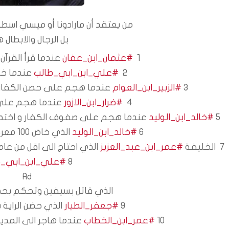
من يعتقد أن مارادونا أو ميسي اس
بل الرجال والابطال 
1  
#عثمان_ابن_عفان
 عندما قرأ القرآ
2  
#علي_ابن_ابي_طالب
 عندما خل
3 
#الزبير_ابن_العوام
 عندما هجم على حصن الكفار 
4  
#ضرار_ابن_الازور
 عندما هجم على
5 
#خالد_ابن_الوليد
 عندما هجم على صفوف الكفار و اختط
6 
#خالد_ابن_الوليد
 الذي خاض 100 معركة و لم يخسر اي واحدة
7  الخليفة 
#عمر_ابن_عبد_العزيز
 الذي احتاج الى اقل من عا
8 
#علي_ابن_ابي_ط
Ad
 الذي قاتل بسيفين وتحكم بحصانه في قدميه
9 
#جعفر_الطيار
 الذي حضن الراية
10 
#عمر_ابن_الخطاب
 عندما هاجر الى المدين