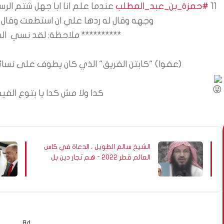
11 
#حمزة_بن_عبد_المطلب
وجهه وقال له ردها علي ان استطعت وقال ا
********** ملاحظة: لقد نسي  ال
 (عفوا) "كابتن الفريق" الذي كان يطوف على نسائه ال 11 في ليلة واحدة وغسول واحد
 كدا ولا مش كدا يا بتوع الفيفا والمونديال؟
الشيخ سالم الطويل ، الدعاة في كاس
العالم قطر 2022 - هم تجار دين بل
هم لايفهمون الاسلام! ذاكر نايك
اخواني و ارهابي !
Ad