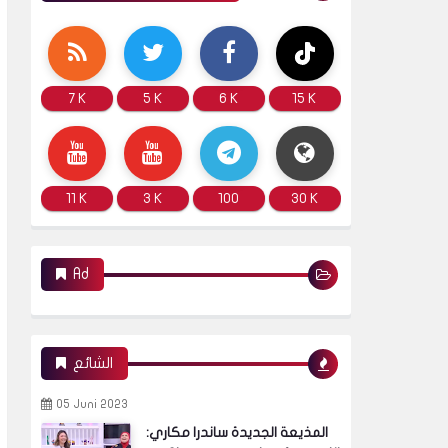
7 K
5 K
6 K
15 K
11 K
3 K
100
30 K
Ad
الشائع
05 Juni 2023
المذيعة الجديدة ساندرا مكاري: