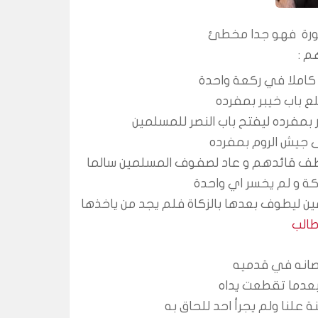
طورة  فهو جدا مخطئ
هم :
ن كاملا في ركعة واحدة
ع باب خيبر بمفرده
بمفرده ليفتح باب النصر للمسلمين
 جيش الروم بمفرده
ف قائدهم و عاد لصفوف المسلمين سالما
مين ليطوف بعدها بالزكاة فلم يجد من ياخذها
الب
 بعدما تقطعت يداه
ة علنا ولم يجرأ احد للحاق به