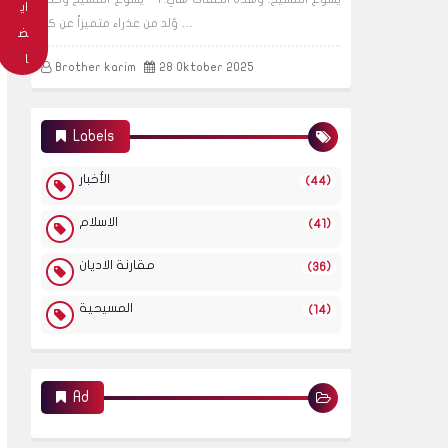
اي
وُلد من عذراء متميزاً عن كل …
ض
ا
Brother karim
28 Oktober 2025
Labels
الأخبار
(44)
الاسلام
(41)
مقارنة الاديان
(36)
المسيحية
(14)
Ad