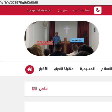
1afb1a503976a9d5d0d8
contact/us
من نحن
سياسية الخصوصية
الاسلام
المسيحية
مقارنة الاديان
الأخبار
عاجل