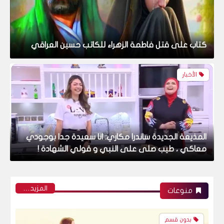
كتاب على قتل فاطمة الزهراء للكاتب حسين العراقي
الأخبار
المذيعة الجديدة ساندرا مكاري: انا سعيدة جدا بوجودي
معاكي ، طيب صلى على النبي و قولي الشهادة !
فيديو
‏المزيد…
منوعات
بدون قسم