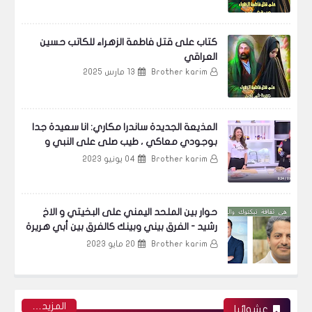
كتاب على قتل فاطمة الزهراء للكاتب حسين
العراقي
Brother karim
13 مارس 2025
المذيعة الجديدة ساندرا مكاري: انا سعيدة جدا
بوجودي معاكي ، طيب صلى على النبي و
قولي الشهادة ! فيديو
Brother karim
04 يونيو 2023
حوار بين الملحد اليمني على البخيتي و الاخ
رشيد - الفرق بيني وبينك كالفرق بين أبي هريرة
وديكارت
Brother karim
20 مايو 2023
‏المزيد…
عشوائيا