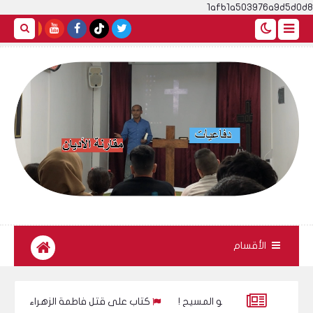
1afb1a503976a9d5d0d8
الأقسام
المسيح !
كتاب على قتل فاطمة الزهراء للكاتب حسين العراقي