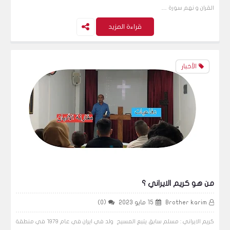
القران و نهم سورة …
قراءة المزيد
الأخبار
من هو كريم الايراني ؟
Brother karim
15 مايو 2023
(0)
كريم الايراني : مسلم سابق يتبع المسيح ولد في ايران في عام ١٩٧٩ في منطقة