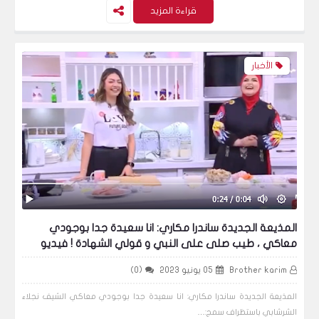
قراءة المزيد
عاماً.. صور و فيديو
الأخبار
الأخبار
كتب مفيدة و تحميلها مجاني
الأخبار
المذيعة الجديدة ساندرا مكاري: انا سعيدة جدا بوجودي
معاكي ، طيب صلى على النبي و قولي الشهادة ! فيديو
Brother karim
05 يونيو 2023
(0)
المذيعة الجديدة ساندرا مكاري: انا سعيدة جدا بوجودي معاكي الشيف نجلاء
محكمة ليبية تقضي بإعدام شاب بتهمة "اعتناق
الشرشابي باستظراف سمج:…