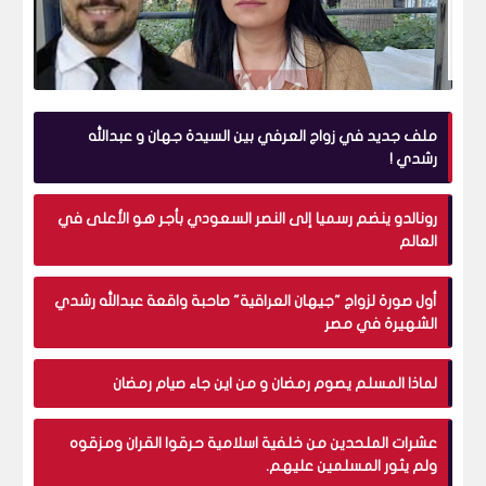
الشيخ سالم الطويل ، الدعاة في كاس العالم قطر
2022 - هم تجار دين بل هم لايفهمون الاسلام! ذاكر
نايك اخواني و ارهابي !
ملف جديد في زواج العرفي بين السيدة جهان و عبدالله
رشدي !
الأخبار
رونالدو ينضم رسميا إلى النصر السعودي بأجر هو الأعلى في
العالم
أول صورة لزواج "جيهان العراقية" صاحبة واقعة عبدالله رشدي
بعد مصافحة السيسي وأردوغان.. اختفاء شعار رابعة
الشهيرة في مصر
واتهامات بالتخابر بين الإخوان
لماذا المسلم يصوم رمضان و من اين جاء صيام رمضان
الأخبار
عشرات الملحدين من خلفية اسلامية حرقوا القران ومزقوه
ولم يثور المسلمين عليهم.