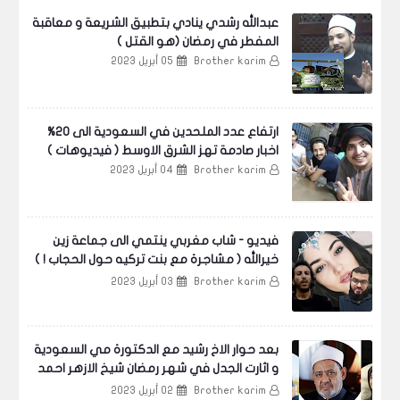
عبدالله رشدي ينادي بتطبيق الشريعة و معاقبة
المفطر في رمضان (هو القتل )
Brother karim
05 أبريل 2023
ارتفاع عدد الملحدين في السعودية الى 20%
اخبار صادمة تهز الشرق الاوسط ( فيديوهات )
Brother karim
04 أبريل 2023
الأخبار
فيديو - شاب مغربي ينتمي الى جماعة زين
خيرالله ( مشاجرة مع بنت تركيه حول الحجاب ! )
و الشرطة تلقي القبض عليه
Brother karim
03 أبريل 2023
المطران المُتنصر “توماس لوقا مسوسا” يُعمّد والده
المُسلم الذى كان يعمل أمام مسجد بمالاوي.
بعد حوار الاخ رشيد مع الدكتورة مي السعودية
و اثارت الجدل في شهر رمضان شيخ الازهر احمد
الطيب يتدخل !!
Brother karim
02 أبريل 2023