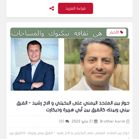
المسيحية"!
قراءة المزيد
الأخبار
الأخبار
كيف تفاعل مغردون ومدونون عرب مع وفاة
الملكة إليزابيث الثانية
الأخبار
حوار بين الملحد اليمني على البخيتي و الاخ رشيد - الفرق
بيني وبينك كالفرق بين أبي هريرة وديكارت
Brother karim
21 مايو 2023
(0)
مصر.. فيديو يرصد رد فعل القاضي المتهم بقتل
حوار بين الملحد اليمني على البخيتي و الاخ رشيد - الفرق بيني وبينك كالفرق بين
زوجته الإعلامية لحظة الحكم بإعدامه