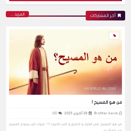
‏المزيد…
آخر المشاركات
النضر بن الحارث، مثقف قريش الذي أحرج محمد
الأخبار
مطر من عرش الله كمني الرجال ؟
من هو المسيح !
الأخبار
Brother karim
28 أكتوبر 2025
(0)
من هو المسيح. في القران و الانجيل و كتب الانبياء ؟ ! ميزات الرب يسوع المسيح
في القرآن تو…