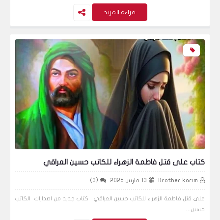
"العمال الكردستاني" يكشف حقيقة ضلوعه
قراءة المزيد
بهجوم إسطنبول
الأخبار
فيديو - الـ إلحاد يجتاح مصر و قلق مؤسسة الازهر
يظهر لل اعلام
كتاب على قتل فاطمة الزهراء للكاتب حسين العراقي
الأخبار
Brother karim
13 مارس 2025
(3)
على قتل فاطمة الزهراء للكاتب حسين العراقي كتاب جديد من اصدارات الكاتب
الحادثة لاقت سخط كبير في الأوساط الشعبية
حسين…
الإيرانية اثر قتل مهسا أميني فتاة كوردية تبلغ 22