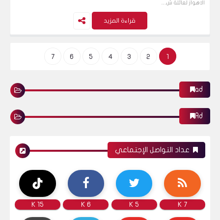
الاهواز لعائلة ش…
قراءة المزيد
7
6
5
4
3
2
1
ad
Ad
عداد التواصل الإجتماعي
15 K
6 K
5 K
7 K