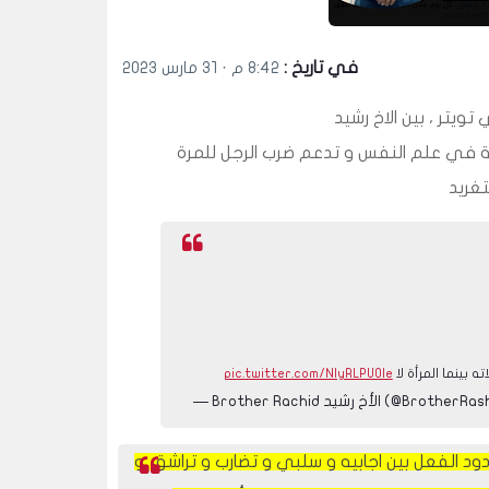
في تاريخ :
٨:٤٢ م · ٣١ مارس ٢٠٢٣
pic.twitter.com/NIyRLPUOIe
Brot الأخ رشيد (@BrotherRasheed)
دود الفعل بين اجابيه و سلبي و تضارب و تراشق و