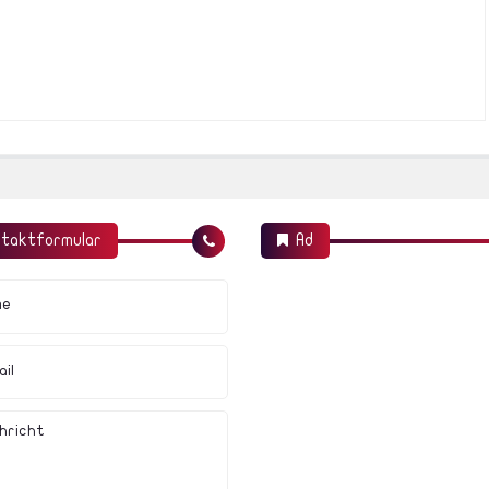
taktformular
Ad
me
il
hricht