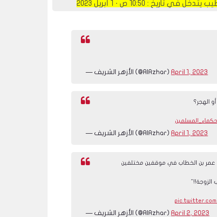
ب يتدخل في تاريخ :
١٠:٥٠ ص · ١ أبريل ٢٠٢٣
April 1, 2023
— الأزهر الشريف (@AlAzhar)
أو الهجر؟
ماء_المسلمين
April 1, 2023
— الأزهر الشريف (@AlAzhar)
ه عمر بن الخطاب في موقفين مختلفين
pic.twitter.c
April 2, 2023
— الأزهر الشريف (@AlAzhar)