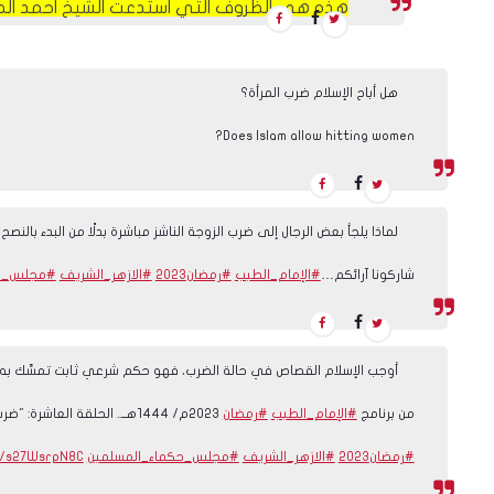
هذه هي الظروف التي استدعت الشيخ احمد الطي
هل أباح الإسلام ضرب المرأة؟
Does Islam allow hitting women?
لماذا يلجأ بعض الرجال إلى ضرب الزوجة الناشز مباشرة بدلًا من البدء بالنصح 
شاركونا آرائكم…
#الإمام_الطيب
#رمضان٢٠٢٣
#الازهر_الشريف
#مجلس_حك
أوجب الإسلام القصاص في حالة الضرب، فهو حكم شرعي ثابت تمسَّك ب
من برنامج
#الإمام_الطيب
#رمضان
2023م/ 1444هــ.. الحلقة العاشرة: "ضرب الزوجة!!"
#رمضان٢٠٢٣
#الازهر_الشريف
#مجلس_حكماء_المسلمين
om/s27WsrpN8C