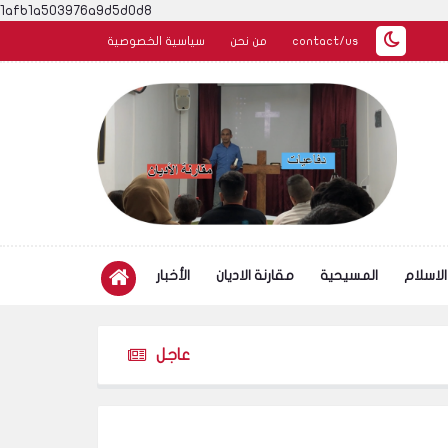
1afb1a503976a9d5d0d8
contact/us
من نحن
سياسية الخصوصية
الاسلام
المسيحية
مقارنة الاديان
الأخبار
عاجل