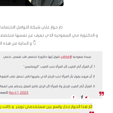
دار حوار على شبكة التواصل الاجتماعي تويتر ، بين الاخ رشيد
و الدكتورة مي السعوديه الذي تعرف عن نفسها متخصصة في علم النفس و تدعم ضرب الرجل للمرة
و البداية من هذه التغريد 👇
سيدة سعودية
@udbbb
تقول إنها دكتورة تخصص طب نفسي، تدعي:
١. أن القرآن أباح الضرب لأن المرأة تحب الضرب "الرومانسي"
٢. أن فرويد يقول بأن المرأة تحب الرجل الذي يضربها لكي تحصل على النشوة
٣. القرآن أباح الضرب للرجل ولا للمرأة لأن الرجل كامل العقل يتحكم في انفعالاته بينما المرأة لا
April 1, 2023
— her Rachid
اثار هذا الحوار جدل واسع بين مستخدمي تويتر و كانت ر