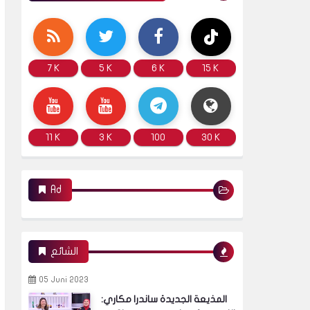
7 K
5 K
6 K
15 K
11 K
3 K
100
30 K
Ad
الشائع
05 Juni 2023
المذيعة الجديدة ساندرا مكاري: