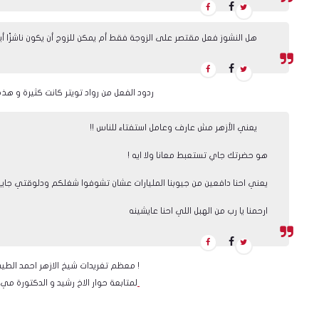
هل النشوز فعل مقتصر على الزوجة فقط أم يمكن للزوج أن يكون ناشزًا أيض
ردود الفعل من رواد تويتر كانت كثيرة و هذه السيدة من احدا الردود
يعني الأزهر مش عارف وعامل استفتاء للناس !!
هو حضرتك جاي تستعبط معانا ولا ايه !
يعني احنا دافعين من جيوبنا المليارات عشان تشوفوا شغلكم ودلوقتي جايي
ارحمنا يا رب من الهبل اللي احنا عايشينه
معظم تغريدات شيخ الازهر احمد الطيب عبارة عن استفتاء !
اضغط هنا
لمتابعة حوار الاخ رشيد و الدكتورة مي 