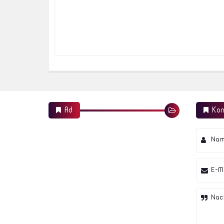
Ad
Kon
Na
E-Ma
Nac