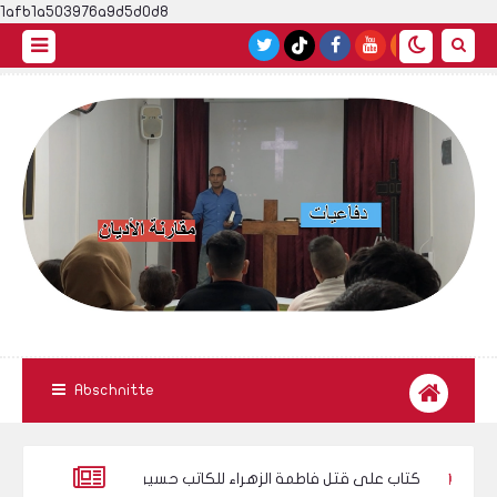
1afb1a503976a9d5d0d8
Abschnitte
ادة ! فيديو
كتاب على قتل فاطمة الزهراء للكاتب حسين العراقي