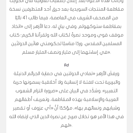
وجاءت هذه الدعوةُ بعد إعلان جمعيات تعاونية في الكويت
مقاطعة المنتجات السويدية بعد حرق أحد المتطرفين نسخة
من المصحف الشريف في العاصمة، فيما طالب 41 نائبًا
بمقاطعة ستوكهولم. وفي بيانٍ له، دعا الأزهر إلى «اتخاذ
موقف قوي وموحد نصرةً لكتاب الله ولقرآننا الكريم؛ كتاب
المسلمين المقدس، وردًا مناسبًا لحكومتي هاتَين الدولتَين
في إساءتهما إلى مليار ونصف المليار مسلم».
Ad
ورفضَ الأزهر «تمادي الدولتين في حماية الجرائم الدنيئة
والبربرية تحت لافتة لا إنسانية ولا أخلاقية يسمونها حرية
التعبير». وشدَّد في البيان على «ضرورة التزام الشعوب
العربية والإسلامية بهذه المقاطعة، وتعريف أطفالهم
وشبابهم ونسائهم بها»، مؤكدًا أنَّ «أي عزوف أو تقصير
في هذا الأمر هو تخاذل صريح عن نصرة الدين الذي ارتضاه الله
لهم».