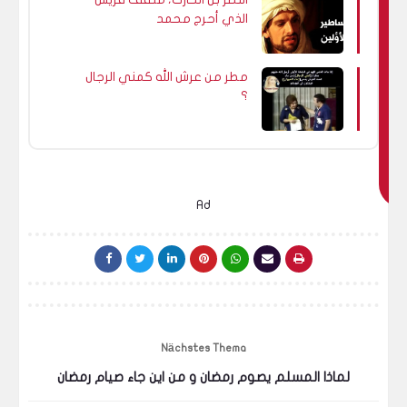
د
الذي أحرج محمد
ي
ع
ج
مطر من عرش الله كمني الرجال
؟
ب
ك
اي
ض
ا
Ad
Nächstes Thema
لماذا المسلم يصوم رمضان و من اين جاء صيام رمضان