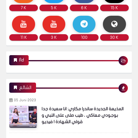
7 K
5 K
6 K
15 K
11 K
3 K
100
30 K
Ad
الشائع
05 Juni 2023
المذيعة الجديدة ساندرا مكاري: انا سعيدة جدا
بوجودي معاكي ، طيب صلى على النبي و
قولي الشهادة ! فيديو