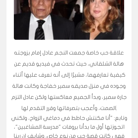
علاقة حب خاصة جمعت النجم
عادل إمام
بزوجته
هالة الشلقاني، حيث تحدث في فيديو قديم عن
كيفية تعارفهما، مشيرًا إلى أنه تعرف عليها أثناء
وجوده في منزل صديقه سمير خفاجة وكانت هالة
جارة سمير، وبدأ الجميع معاكستها ولكن عادل التزم
.
الصمت، وأعجب بتصرفاتها وقرر التقدم لها
وتابع: "أنا مكنتش حاطط في دماغي الزواج، ولكني
اتجوزتها أول ما بدأنا بروفات "مدرسة المشاغبين"،
فهي كانت قصة حب من نوع خاص، وشايف إن ربنا