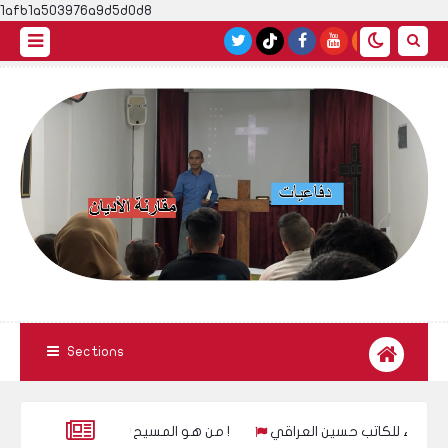
1afb1a503976a9d5d0d8
Sections
 فاطمة الزهراء للكاتب حسين العراقي
من هو المسيح !