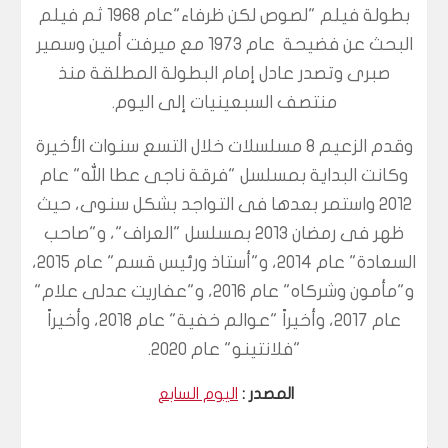
بطولة فيلم "لصوص لكن ظرفاء"عام 1968 ثم فيلم
البحث عن فضيحة عام 1973 مع ميرفت أمين وسمير
صبرى وتصدر عادل إمام البطولة المطلقة منذ
منتصف السبعينيات إلى اليوم
.
وقدم الزعيم 8 مسلسلات خلال التسع سنوات الأخيرة
وكانت البداية بمسلسل "فرقة ناجى عطا الله" عام
2012 واستمر بعدها فى التواجد بشكل سنوى، حيث
ظهر فى رمضان 2013 بمسلسل "العراف"، و"صاحب
السعادة" عام 2014، و"أستاذ ورئيس قسم" عام 2015،
و"مأمون وشركاه" عام 2016، و"عفاريت عدلى علام"
عام 2017، وأخيراً "عوالم خفية" عام 2018، وأخيراً
"فلانتينو" عام 2020.
المصدر :
اليوم السابع