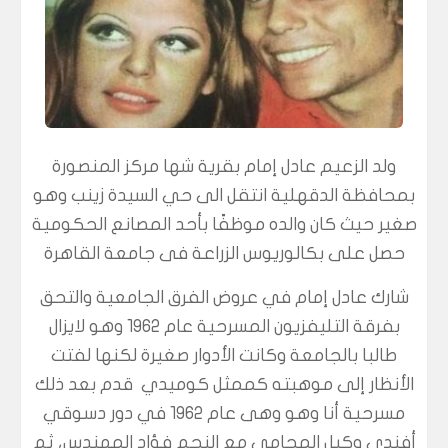
ولد الزعيم عادل إمام بقرية شها مركز المنصورة
بمحافظة الدقهلية انتقل الى حي السيدة زينب وهو
صغير حيث كان والده موظفًا بأحد المصانع الحكومية
حصل على بكالوريوس الزراعة فى جامعة القاهرة
شارك عادل إمام في عروض الفرق الجامعية والتحق
بفرقة التليفزيون المسرحية عام 1962 وهو لايزال
طالبا بالجامعة وكانت الأدوار صغيرة لكنها لفتت
الأنظار إلى موهبته كممثل كوميدي قدم بعد ذلك
مسرحية أنا وهو وهى عام 1962 في دور دسوقي
أفندي وكيل المحامي مع النجم فؤاد المهندس، ثم