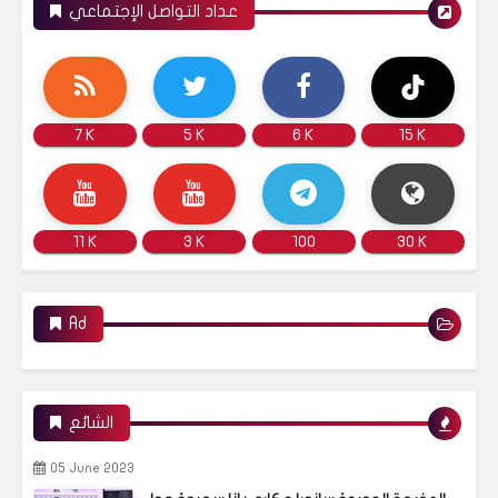
عداد التواصل الإجتماعي
7 K
5 K
6 K
15 K
11 K
3 K
100
30 K
Ad
الشائع
05 June 2023