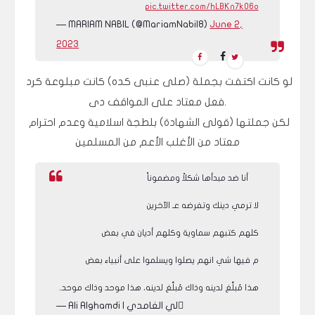
pic.twitter.com/hLBKn7k06o
— MARIAM NABIL (@MariamNabil8)
June 2,
2023
لو كانت اكتفت بجملة (صلى عنبى كده) كانت مبلوعة كرد 
فعل معتاد على المواقف دى.
لكن جملتها (قولى الشهادة) بلطجة اسلامية وعدم احترام 
معتاد من الأغلب الأعم من المسلمين
أنا ضد مبدأها شكلاً ومضموناً
لا ترمي دينك وتفرضه عـ الآخرين
كلهم كتبهم سماوية وكلهم أديان في بعض
م فيها شي انهم يصلوا ويسلموا على أنبياء بعض
هذا مُبلِّغ لدينه وذاك مُبلِّغ لدينه، هذا موحد وذاك موحد..
— Ali Alghamdi | لي الغامدي