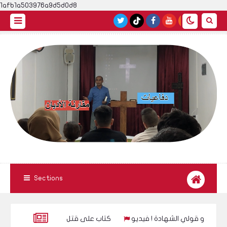
1afb1a503976a9d5d0d8
Sections
 على النبي و قولي الشهادة ! فيديو
كتاب على قتل فاطمة الزهراء ل