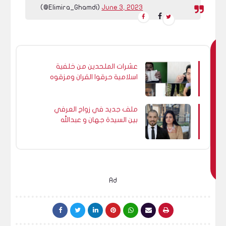
(@Elimira_Ghamdi)
June 3, 2023
ق
عشرات الملحدين من خلفية
د
اسلامية حرقوا القران ومزقوه
ي
ولم يثور المسلمين عليهم.
ع
ج
ملف جديد في زواج العرفي
بين السيدة جهان و عبدالله
ب
رشدي !
ك
اي
ض
ا
Ad