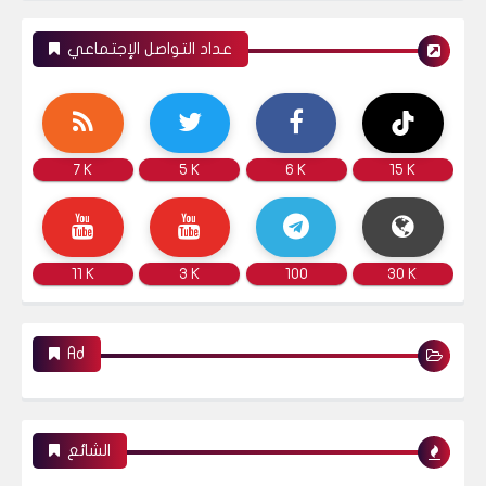
عداد التواصل الإجتماعي
7 K
5 K
6 K
15 K
11 K
3 K
100
30 K
Ad
الشائع