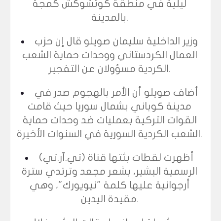
ليلية في منطقة كوتشوكش كمجة
بالمدينة.
وزير الداخلية سليمان صويلو قال إن حزب
العمال الكردستاني ووحدات حماية الشعب
الكردية مسؤولان عن التفجير.
أضاف صويلو أن الأمر بالهجوم صدر في
مدينة كوباني بشمال سوريا حيث قامت
القوات التركية بعمليات ضد وحدات حماية
الشعب الكردية السورية في السنوات الأخيرة.
أظهرت لقطات بثتها قناة (تي.آر.تي)
الرسمية البشير، بشعر مجعد وترتدي سترة
أرجوانية عليها كلمة "نيويورك"، وهي
مقيدة اليدين.