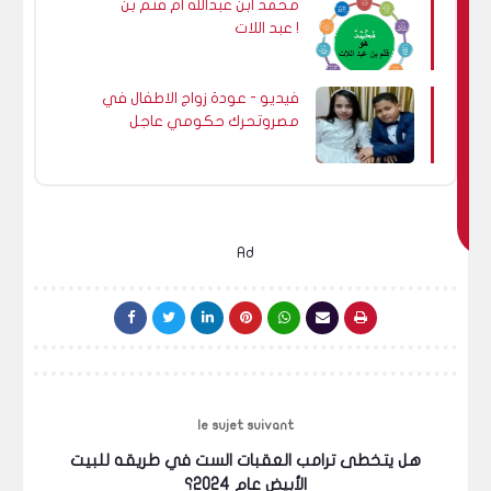
محمد ابن عبدالله ام قُثم بن
د
عبد اللات !
ي
ع
ج
فيديو - عودة زواج الاطفال في
مصروتحرك حكومي عاجل
ب
ك
اي
ض
ا
Ad
le sujet suivant
هل يتخطى ترامب العقبات الست في طريقه للبيت
الأبيض عام 2024؟