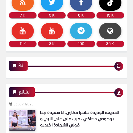
7 K
5 K
6 K
15 K
11 K
3 K
100
30 K
Ad
الشائع
05 juin 2023
المذيعة الجديدة ساندرا مكاري: انا سعيدة جدا
بوجودي معاكي ، طيب صلى على النبي و
قولي الشهادة ! فيديو