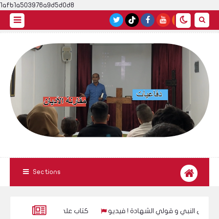
1afb1a503976a9d5d0d8
Sections
 طيب صلى على النبي و قولي الشهادة ! فيديو
كتاب على قتل فاطمة ال