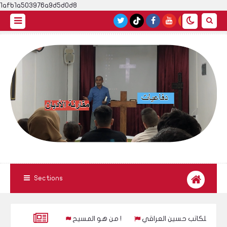
1afb1a503976a9d5d0d8
Sections
مة الزهراء للكاتب حسين العراقي
من هو المسيح !