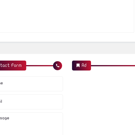
tact Form
Ad
me
il
sage