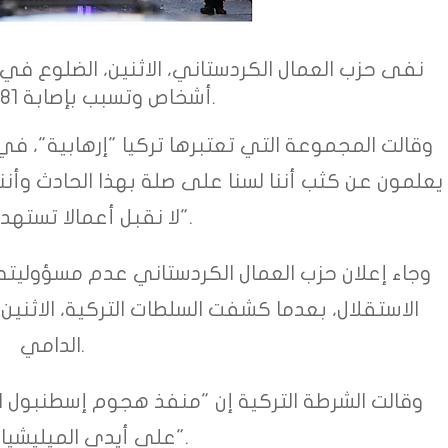
أشخاص وتسبب بإصابة 81 آخرين بجروح.
وقالت المجموعة التي تعتبرها تركيا "إرهابية"، في
يعلمون عن كثب أننا لسنا على صلة بهذا الحادث وأنن
لا نقبل أعمالا تستهدف مدنيين".
وجاء إعلان حزب العمال الكردستاني عدم مسؤوليته
الاستقلال، بعدما كشفت السلطات التركية، الاثني
الدامي.
وقالت الشرطة التركية إن "منفذ هجوم إسطنبول امر
على أيدي الميليشيات الكردية".