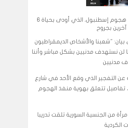
نفى حزب العمال الكردستاني، الاثنين، الضلوع في هجوم إسطنبول، الذي أودى بحياة 6
 بيان: "شعبنا والأشخاص الديمقراطيون
ا لن نستهدف مدنيين بشكل مباشر وأننا
 عن التفجير الذي وقع الأحد في شارع
ن، تفاصيل تتعلق بهوية منفذ الهجوم
أة من الجنسية السورية تلقت تدريبا