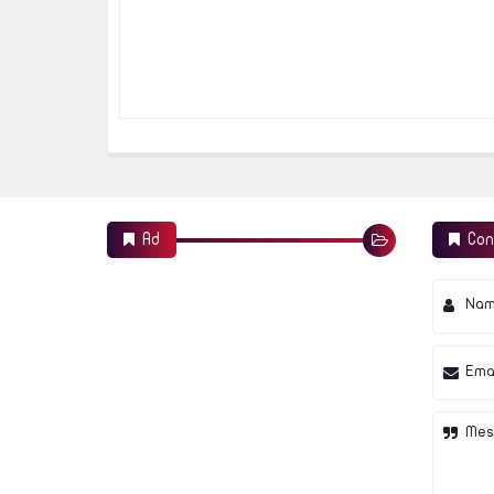
Ad
Con
Na
Ema
Mes