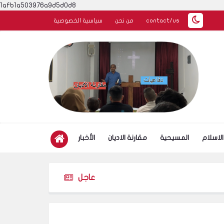
1afb1a503976a9d5d0d8
contact/us
من نحن
سياسية الخصوصية
الاسلام
المسيحية
مقارنة الاديان
الأخبار
عاجل