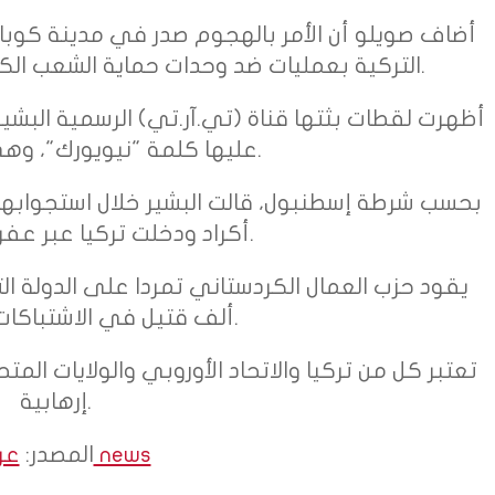
أضاف صويلو أن الأمر بالهجوم صدر في مدينة كوبا
التركية بعمليات ضد وحدات حماية الشعب الكردية السورية في السنوات الأخيرة.
أظهرت لقطات بثتها قناة (تي.آر.تي) الرسمية البشي
عليها كلمة "نيويورك"، وهي مقيدة اليدين.
بحسب شرطة إسطنبول، قالت البشير خلال استجوابها 
أكراد ودخلت تركيا عبر عفرين شمال سوريا.
ألف قتيل في الاشتباكات بين الطرفين.
تعتبر كل من تركيا والاتحاد الأوروبي والولايات ال
إرهابية.
عربية news
المصدر: