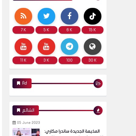
7 K
5 K
6 K
15 K
11 K
3 K
100
30 K
Ad
الشائع
05 June 2023
المذيعة الجديدة ساندرا مكاري: