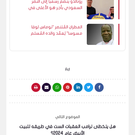
رونالدو ينضم رسميا إلى النصر
السعودي بأجر هو الأعلى في
العالم
المطران المُتنصر “توماس لوقا
مسوسا” يُعمّد والده المُسلم
الذى كان يعمل أمام مسجد
بمالاوي.
Ad
الموضوع التالي
هل يتخطى ترامب العقبات الست في طريقه للبيت
الأبيض عام 2024؟