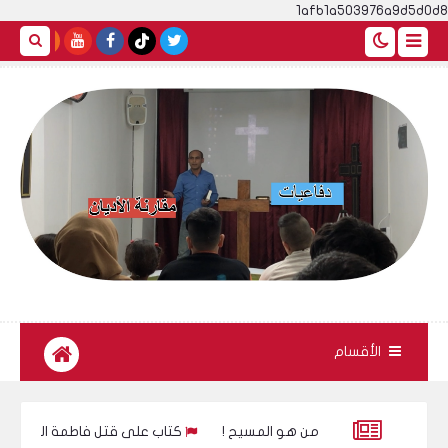
1afb1a503976a9d5d0d8
الأقسام
من هو المسيح !
كتاب على قتل فاطمة الزهراء للكاتب 