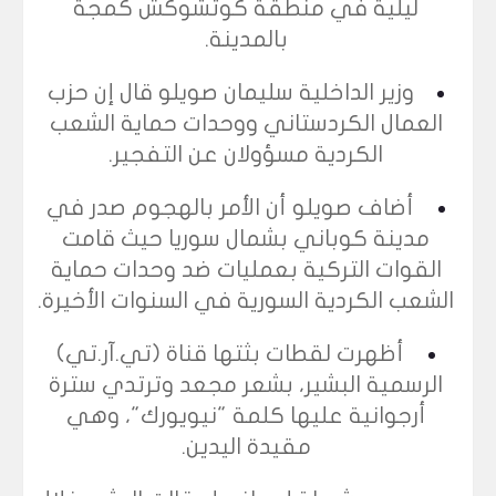
ليلية في منطقة كوتشوكش كمجة
بالمدينة.
وزير الداخلية سليمان صويلو قال إن حزب
العمال الكردستاني ووحدات حماية الشعب
الكردية مسؤولان عن التفجير.
أضاف صويلو أن الأمر بالهجوم صدر في
مدينة كوباني بشمال سوريا حيث قامت
القوات التركية بعمليات ضد وحدات حماية
الشعب الكردية السورية في السنوات الأخيرة.
أظهرت لقطات بثتها قناة (تي.آر.تي)
الرسمية البشير، بشعر مجعد وترتدي سترة
أرجوانية عليها كلمة "نيويورك"، وهي
مقيدة اليدين.