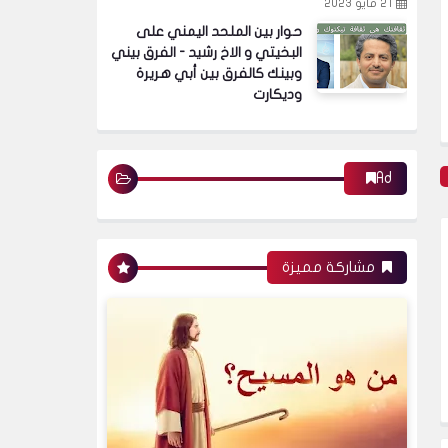
21 مايو 2023
الأخبار
حوار بين الملحد اليمني على
البخيتي و الاخ رشيد - الفرق بيني
وبينك كالفرق بين أبي هريرة
وديكارت
النضر بن الحارث، مثقف قريش الذي أحرج محمد
Ad
الأخبار
مشاركة مميزة
مطر من عرش الله كمني الرجال ؟
الأخبار