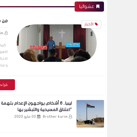
عشوائيا
من ه
الأخبار
im
الاهو
الاحك
و متا
قراءة
ليبيا.. 6 أشخاص يواجهون الإعدام بتهمة
"اعتناق المسيحية والتبشير بها
Brother karim
03 مايو 2023