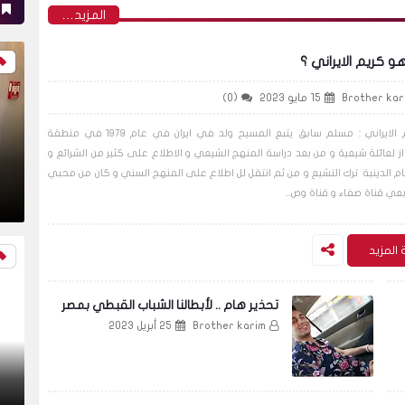
‏المزيد…
و كريم الايراني ؟
Brother kar
15 مايو 2023
(0)
كريم الايراني : مسلم سابق يتبع المسيح ولد في ايران في عام ١٩٧٩ في منطقة
از لعائلة شيعية و من بعد دراسة المنهج الشيعي و الاطلاع على كثير من الشرائع و
ام الدينية ترك التشيع و من ثم انتقل لل اطلاع على المنهج السني و كان من محبي
بعي قناة صفاء و قناة وص...
 المزيد
تحذير هام .. لأبطالنا الشباب القبطي بمصر
Brother karim
25 أبريل 2023