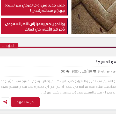
ملف جديد في زواج العرفي بين السيدة
جهان و عبدالله رشدي !
رونالدو ينضم رسميا إلى النصر السعودي
بأجر هو الأعلى في العالم
‏المزيد…
و المسيح !
Brother kar
28 أكتوبر 2025
(0)
 المسيح. في القران و الانجيل و كتب الانبياء ؟ ! ميزات الرب يسوع المسيح في القرآن توجد
قرآن ست عشرة ميزة لم تُعطَ لأي شخص أو نبي في أي حقبة إلا للرب يسوع المسيح. وهذه
يح وحده وُلد من عذراء متميزاً عن كل …
قراءة المزيد