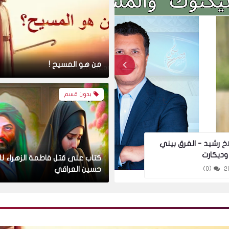
من هو المسيح !
بدون قسم
اخ رشيد - الفرق بيني
الكاتب و الاعلامي السع
وديكارت
السور من القران و منهم
كتاب على قتل فاطمة الزهراء ل
حسين العراقي
(0)
 karim