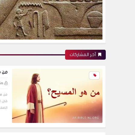
آخر المشاركات
من ه
im
من هو
في ال
الصفات هي: 1 - يسوع المس