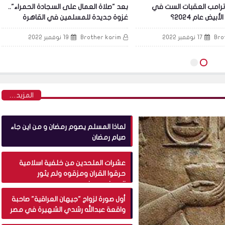
مال على السجادة الحمراء"..
فيديو - الـ إلحاد يجتاح مصر و قلق مؤسسة
للمسلمين في القاهرة
الازهر يظهر لل اعلام
Bro
19 نوفمبر 2022
Brother karim
22 سبتمبر 2022
‏المزيد…
لماذا المسلم يصوم رمضان و من اين جاء
صيام رمضان
عشرات الملحدين من خلفية اسلامية
حرقوا القران ومزقوه ولم يثور
المسلمين عليهم.
أول صورة لزواج "جيهان العراقية" صاحبة
واقعة عبدالله رشدي الشهيرة في مصر