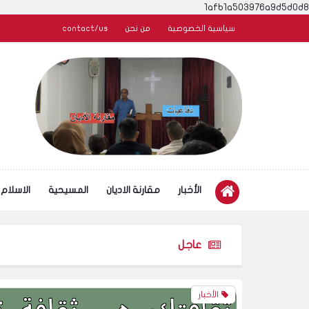
1afb1a503976a9d5d0d8
سياسية الخصوصية
من نحن
contact/us
الأخبار
مقارنة الاديان
المسيحية
الاسلام
عاجل
الأخبار