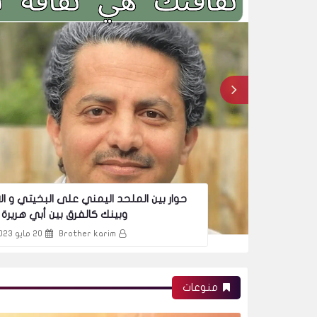
بد
حوار بين الملحد اليمني على البخيتي و ال
وبينك كالفرق بين أبي هريرة 
Brother karim
20 مايو 2023
منوعات