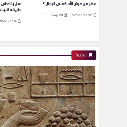
ال ؟
هل يتخطى ترامب العقبات الست في
بعد "صلاة الع
طريقه للبيت الأبيض عام 2024؟
غزوة جديدة 
Brother karim
17 نوفمبر 2022
ther karim
الاخيرة