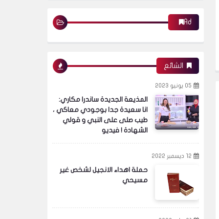
"العمال الكردستاني" يكشف حقيقة
الأخبار
ضلوعه بهجوم إسطنبول
Ad
Brother karim
14 نوفمبر 2022
الشيخ سالم الطويل ، الدعاة في كاس العالم
الشائع
قطر 2022 - هم تجار دين بل هم لايفهمون
الاسلام! ذاكر نايك اخواني و ارهابي !
05 يونيو 2023
المذيعة الجديدة ساندرا مكاري:
انا سعيدة جدا بوجودي معاكي ،
طيب صلى على النبي و قولي
الأخبار
الشهادة ! فيديو
12 ديسمبر 2022
حملة اهداء الانجيل لشخص غير
بعد مصافحة السيسي وأردوغان.. اختفاء شعار
مسيحي
رابعة واتهامات بالتخابر بين الإخوان