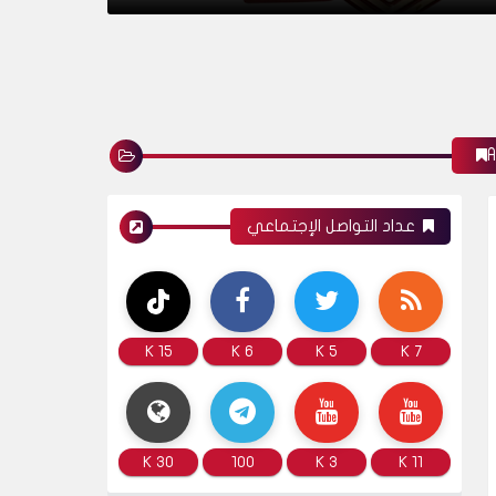
الأخبار
فيديو - عودة زواج الاطفال في مصروتحرك
حكومي عاجل
عداد التواصل الإجتماعي
الأخبار
15 K
6 K
5 K
7 K
عادل إمام عن زوجته: اتجوزتها بعقلى والعشرة
أكدت أن امراة واحدة مش اربعة
30 K
100
3 K
11 K