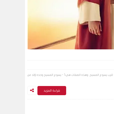
من هو المسيح. في القران و الانجيل و كتب الانبياء ؟ ! ميزات الرب يسوع المسيح في القرآنتوجد في القرآن ست عشرة ميزة لم تُعطَ لأي شخص أو نبي في أي حقبة إلا للرب يسوع المسيح. وهذه الصفات هي:1 - يسوع المسيح وحده وُلد من
قراءة المزيد