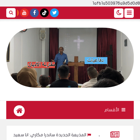
1afb1a503976a9d5d0d8
الأقسام
ين العراقي
المذيعة الجديدة ساندرا مكاري: انا سعيدة جدا بوجودي م