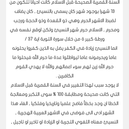
السنة القمرية الصحيحة قبل الاسلام كانت احيانا تتكون من
13 شهرا بوجود شهر كان يسمى بالنسيئ , كان يضاف
لضبط الاشهر الحرم وهي ذو القعدة وذو الحجة ورجب
ومحرم , الاسلام حرم شهر النسيئ ولكن اوقع نفسه في
ورطة كبير ة من خلال سورة التوبة اية 37 /
انما النسيئ زيادة في الكفر يضل به الذين كفروا يحلونه
عاما ويحرمونه عاما ليواطئوا عدة ما حرم الله فيحلوا ما
حرم الله زين لهم سوء اعمالهم والله لا يهدي القوم
الكافرين .
لا يوجد سبب لهذا التغيير في السنة القمرية قبل الاسلام
التي كانت صحيحة ومطابقة 100 % سوى التكبر ومعالجة
الخطا ان وجد بخطأ فاضح علميا وتاريخيا وفلكيا , الغاء هذا
الشهر ادى الى فوضى في الاشهر العربية الهجرية ,
النسيئ معناه اللغوي التجربة او الزيادة او تاخير او تاجيل ,