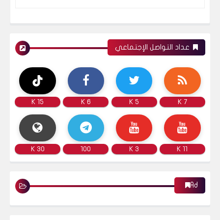
عداد التواصل الإجتماعي
15 K
6 K
5 K
7 K
30 K
100
3 K
11 K
Ad