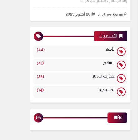
وُلد من عذراء متميزاً عن كل …
Brother karim
28 أكتوبر 2025
التسميات
الأخبار
(44)
الاسلام
(41)
مقارنة الاديان
(36)
المسيحية
(14)
Ad