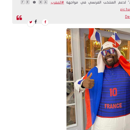
س" لدعم المنتخب الفرنسي في مواجهة
#المغرب
🇫🇷 ️⚽️ 🇲🇦
pic.t
De