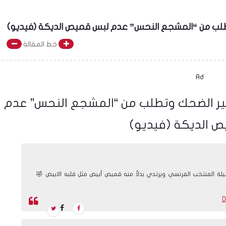
طلب من “المشجع النحس” عدم لبس قميص الديكة (فيديو)
خط المقالة
Ad
ير الضحك وتطلب من “المشجع النحس” عدم
 الديكة (فيديو)
لة المنتخب الفرنسي ويرتدي بدلاً منه قميص أبيض مثل قلبه الابيض 🤣
D