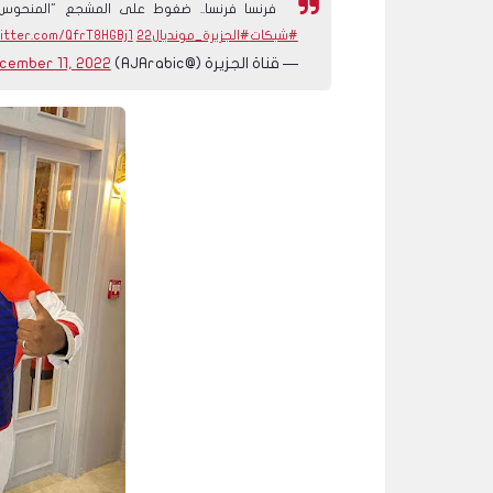
فرنسا فرنسا.. ضغوط على المشجع "المنحو
#شبكات
#الجزيرة_مونديال22
witter.com/QfrT8HGBj1
— قناة الجزيرة (@AJArabic)
cember 11, 2022