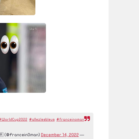
#WorldCup2022
#allezlesbleus
#franceinoman
December 14, 2022
— French Embassy in Oman 🇫🇷 (@FranceinOman)