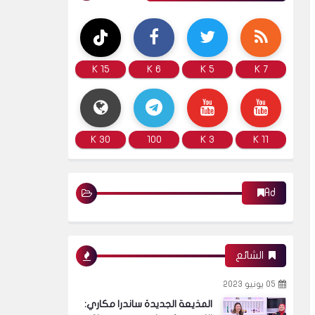
15 K
6 K
5 K
7 K
30 K
100
3 K
11 K
Ad
الشائع
05 يونيو 2023
المذيعة الجديدة ساندرا مكاري: