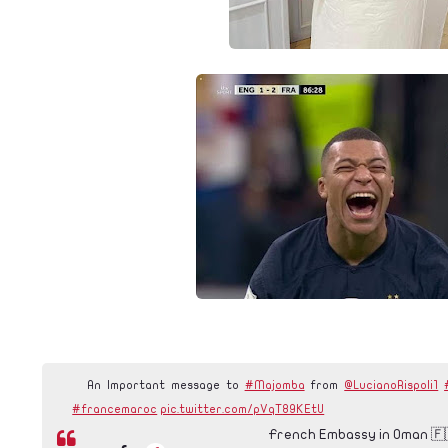
An Important message to
#Majomba
from
@LucianoRispoli1
#francemaroc
pic.twitter.com/pVqT89KEtU