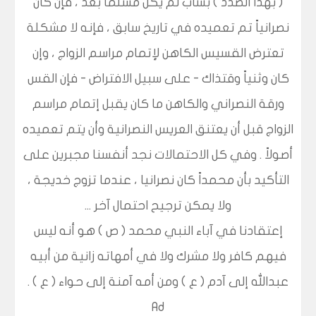
( بهذا الصدد ) بشاب لم يكن مسلماً بعد ، فإن كان
نصرانياً تم تعميده في تاريخ سابق ، فإنه لا مشكلة
تعترض القسيس الكاهن لإتمام مراسم الزواج ، وإن
كان وثنياً وقتذاك - على سبيل الافتراض - فإن القس
ورقة النصراني والكاهن ما كان يقبل إتمام مراسم
الزواج قبل أن يعتنق العريس النصرانية وأن يتم تعميده
أصولاً . وفي كل الاحتمالات نجد أنفسنا مجبرين على
التأكيد بأن محمداً كان نصرانيا ، عندما تزوج خديجة ،
ولا يمكن ترجيح احتمال آخر ...
إعتقادنا في آباء النبي محمد ( ص ) هو أنه ليس
فيهم كافر ولا مشرك ولا في أمهاته زانية من أبيه
عبدالله إلى آدم ( ع ) ومن أمه آمنة إلى حواء ( ع ) .
Ad