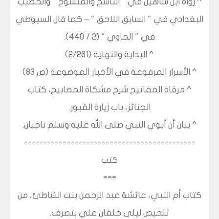
^ رواه ابن شاهين في " الناسخ والمنسوخ " والخطيب
البغدادي في " السابق اللاحق " – كما قال السيوطي
في " الحاوي " (2 / 440).
^ البداية والنهاية (2/261)
^ الأسرار المرفوعة في الأخبار الموضوعة (ص 83)
^ مرقاة المفاتيح شرح مشكاة المصابيح، كتاب
الجنائز، باب زيارة القبور.
^ بيان أن أبوي النبي صلى الله عليه وسلم ناجيان.
--------------------------------------------
كتب
===
كتاب أم النبي، عائشة عبد الرحمن بنت الشاطئ، من
تلخيص ليلى خلفان علي بتصرف.