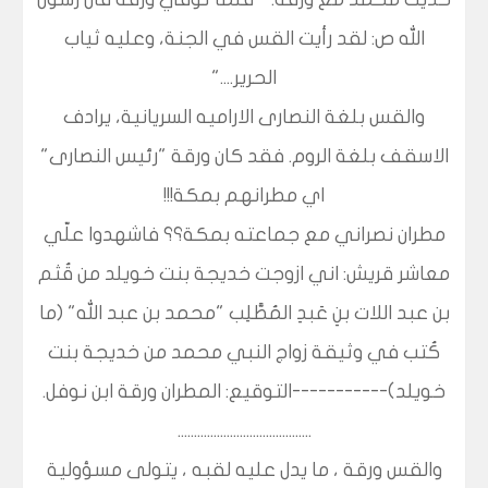
الله ص: لقد رأيت القس في الجنة، وعليه ثياب
الحرير...."
والقس بلغة النصارى الاراميه السريانية، يرادف
الاسقف بلغة الروم. فقد كان ورقة "رئيس النصارى"
اي مطرانهم بمكة!!!
مطران نصراني مع جماعته بمكة؟؟ فاشهدوا علّي
معاشر قريش: اني ازوجت خديجة بنت خويلد من قُثم
بن عبد اللات بنِ عَبدِ المُطَّلِب "محمد بن عبد الله" (ما
كُتب في وثيقة زواج النبي محمد من خديجة بنت
خويلد)-----------التوقيع: المطران ورقة ابن نوفل.
.........................................
والقس ورقة ، ما يدل عليه لقبه ، يتولى مسؤولية