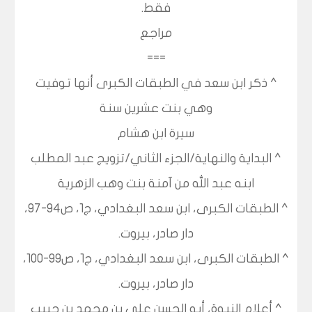
فقط.
مراجع
===
^ ذكر ابن سعد في الطبقات الكبرى أنها توفيت
وهي بنت عشرين سنة
سيرة ابن هشام
^ البداية والنهاية/الجزء الثاني/تزويج عبد المطلب
ابنه عبد الله من آمنة بنت وهب الزهرية
^ الطبقات الكبرى، ابن سعد البغدادي، ج1، ص94-97،
دار صادر، بيروت.
^ الطبقات الكبرى، ابن سعد البغدادي، ج1، ص99-100،
دار صادر، بيروت.
^ أعلام النبوة، أبو الحسن علي بن محمد بن حبيب