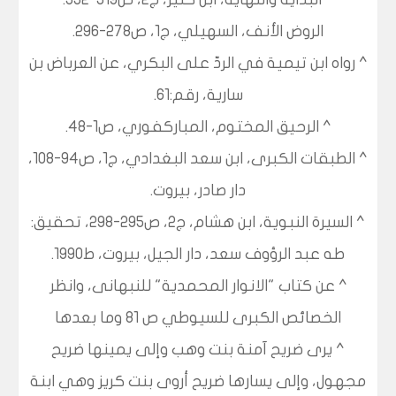
الروض الأنف، السهيلي، ج1، ص278-296.
^ رواه ابن تيمية في الردّ على البكري، عن العرباض بن
سارية، رقم:61.
^ الرحيق المختوم، المباركفوري، ص1-48.
^ الطبقات الكبرى، ابن سعد البغدادي، ج1، ص94-108،
دار صادر، بيروت.
^ السيرة النبوية، ابن هشام، ج2، ص295-298، تحقيق:
طه عبد الرؤوف سعد، دار الجيل، بيروت، ط1990.
^ عن كتاب "الانوار المحمدية" للنبهانى، وانظر
الخصائص الكبرى للسيوطي ص 81 وما بعدها
^ يرى ضريح آمنة بنت وهب وإلى يمينها ضريح
مجهول، وإلى يسارها ضريح أروى بنت كريز وهي ابنة