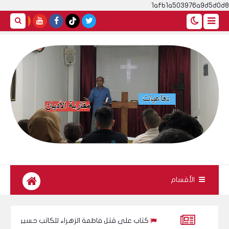
1afb1a503976a9d5d0d8
الأقسام
سيح !
كتاب على قتل فاطمة الزهراء للكاتب حسين العراقي
كتاب