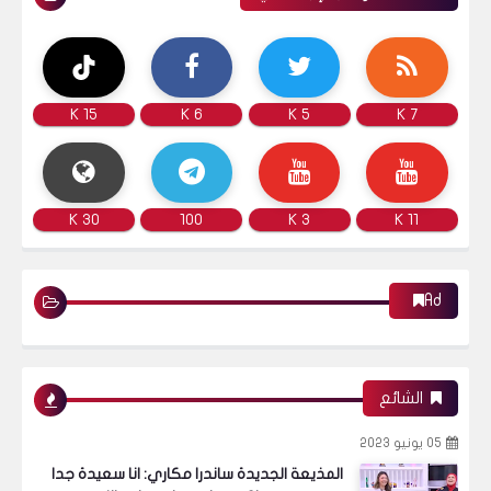
15 K
6 K
5 K
7 K
30 K
100
3 K
11 K
Ad
الشائع
05 يونيو 2023
المذيعة الجديدة ساندرا مكاري: انا سعيدة جدا