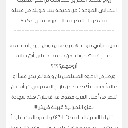
زواج محمد (قُثم بن عبد اللات بنِ عَبدِ المُطَّلِب
النصراني الموحد.) من خديجة بنت خويلد من قبيلة
بنت خويلد النصرانية المعروفة في مكة؟
=======================================
قس نصراني موحد هو ورقة بن نوفل, يزوج ابنة عمه
خديجة بنت خويلد من محمد، فعلى أيّ ديانة
أزوجهم؟؟؟؟
ويعترض الاخوة المسلمين بان ورقة لم يكن قساً او
عالماً مسيحياً!! نعرف من تاريخ اليعقوبي " وأما من
تنصر من أحياء العرب فقوم من قريش". هذه شهادة
بغزو النصرانية قبيلة قريش!!!!
تنقل لنا السيرة الحلبية (1: 274) والسيرة المكية ايضاً
حديث محمد مع ورقة: " فلما توفي ورقة قال رسول