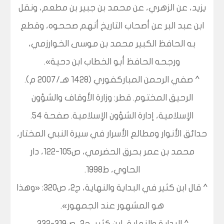
يزيد، عن الزهري، عن محمد بن جبير بن مطعم، ونقل
ابن عبد البر عن أصحاب التاريخ أنهم صححوه، وقطع
به الحافظ الكبير محمد بن موسى الخوارزمي،
ورجحه الحافظ أبو الخطاب ابن دحية».
^ صفي الرحمن المباركفوري (1428 هـ/2007 م).
الرحيق المختوم. قطر: وزارة الأوقاف والشؤون
الإسلامية، إدارة الشؤون الإسلامية. صفحة 54.
حدائق الأنوار ومطالع الأسرار في سيرة النبي المختار،
محمد بن عمر بحرق الحضرمي، ص105-122، دار
الحاوي، ط1998.
^ قال ابن كثير في البداية والنهاية، ج2، ص320: «وهذا
هو المشهور عند الجمهور».
^ البداية والنهاية، ابن كثير، ج2، ص319-332.