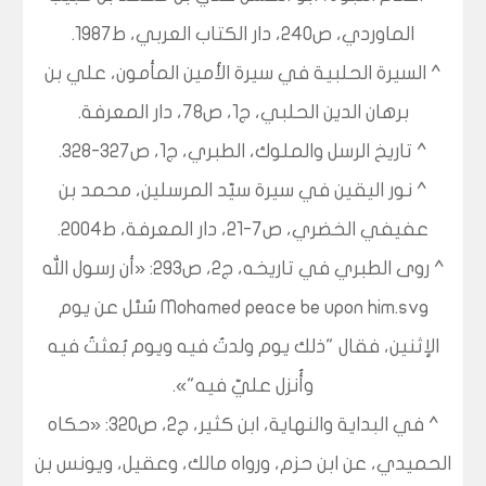
الماوردي، ص240، دار الكتاب العربي، ط1987.
^ السيرة الحلبية في سيرة الأمين المأمون، علي بن
برهان الدين الحلبي، ج1، ص78، دار المعرفة.
^ تاريخ الرسل والملوك، الطبري، ج1، ص327-328.
^ نور اليقين في سيرة سيّد المرسلين، محمد بن
عفيفي الخضري، ص7-21، دار المعرفة، ط2004.
^ روى الطبري في تاريخه، ج2، ص293: «أن رسول الله
Mohamed peace be upon him.svg سُئل عن يوم
الإثنين، فقال "ذلك يوم ولدتُ فيه ويوم بُعثتُ فيه
وأُنزل عليّ فيه"».
^ في البداية والنهاية، ابن كثير، ج2، ص320: «حكاه
الحميدي، عن ابن حزم، ورواه مالك، وعقيل، ويونس بن