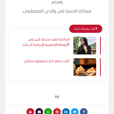
وسلم
مسالك الحنفا في والدي المصطفى
قد يعجبك ايضا
الحادثة لاقت سخط كبير في
الأوساط الشعبية الإيرانية اثر قتل
مهسا أميني فتاة كوردية تبلغ
22 عاماً.. صور و فيديو
كتب مفيدة و تحميلها مجاني
Ad