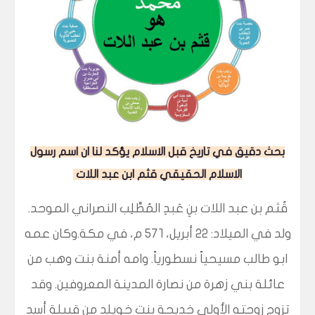
بحث دقيق في تاريخ قبل الاسلام يؤكد لنا ان اسم رسول
الاسلام الحقيقي قثم ابن عبد اللات
قُثم بن عبد اللات بنِ عَبدِ المُطَّلِب النصراني الموحد.
ولد في الميلاد: ٢٢ أبريل، ٥٧١ م، في مكة.وكان عمه
ابو طالب مسيحياً نسطورياً. وامه أمنة بنت وهب من
عائلة بني زهرة من نصارة المدينة المعروفين. وقد
تزوج زوجته الأولى خديجة بنت خويلد من قبيلة أسد