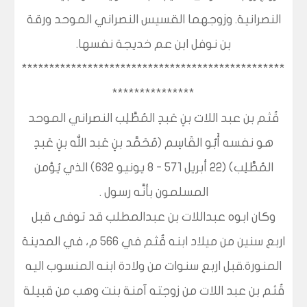
النصرانية. وزوجهما القسيس النصراني الموحد ورقة
بن نوفل ابن عم خديجة نفسها.
************************************************
***************
قُثم بن عبد اللات بنِ عَبدِ المُطَّلِب النصراني الموحد
هو نفسه أَبُو القَاسِم (مُحَمَّد بنِ عَبد الله بنِ عَبدِ
المُطَّلِب) (22 أبريل 571 - 8 يونيو 632) الذي يُؤمن
المسلمون بأنَّه رسول .
وكان ابوه عبداللات بن عبدالمطلب قد توفى قبل
اربع سنين من ميلاد ابنه قٌثم في ٥٦٦ م، في المدينة
المنورة.قبل اربع سنوات من ولادة ابنه المنسوب اليه
قُثم بن عبد اللات من زوجته آمنة بنت وهب من قبيلة