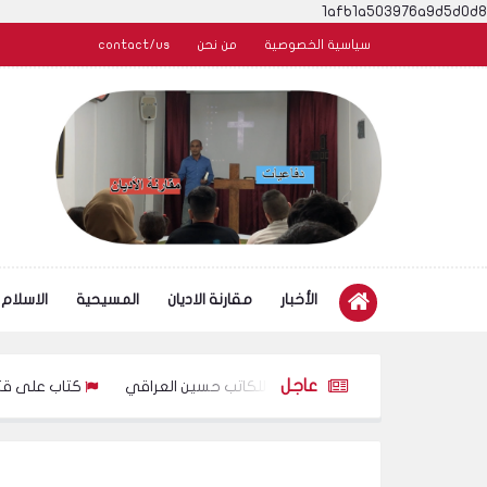
1afb1a503976a9d5d0d8
سياسية الخصوصية
من نحن
contact/us
الأخبار
مقارنة الاديان
المسيحية
الاسلام
عاجل
لى قتل فاطمة الزهراء للكاتب حسين العراقي
كتاب على قتل فاطمة ال