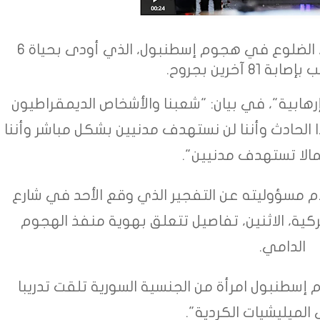
نفى حزب العمال الكردستاني، الاثنين، الضلوع في هجوم إسطنبول، الذي أودى بحياة 6
8 آخرين بجروح.
رهابية"، في بيان: "شعبنا والأشخاص الديمقراطيون
 الحادث وأننا لن نستهدف مدنيين بشكل مباشر وأننا
مالا تستهدف مدنيين".
م مسؤوليته عن التفجير الذي وقع الأحد في شارع
كية، الاثنين، تفاصيل تتعلق بهوية منفذ الهجوم
الدامي.
 إسطنبول امرأة من الجنسية السورية تلقت تدريبا
الميليشيات الكردية".