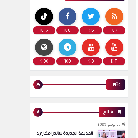
15 K
6 K
5 K
7 K
30 K
100
3 K
11 K
Ad
الشائع
05 يونيو 2023
المذيعة الجديدة ساندرا مكاري: