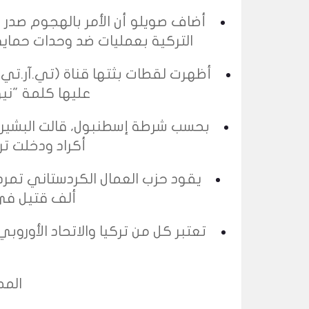
أضاف صويلو أن الأمر بالهجوم صدر
التركية بعمليات ضد وحدات حماية 
أظهرت لقطات بثتها قناة (تي.آر.تي)
عليها كلمة "ني
بحسب شرطة إسطنبول، قالت البشير خ
أكراد ودخلت تر
ألف قتيل في 
تعتبر كل من تركيا والاتحاد الأورو
المص