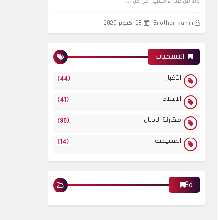
وُلد من عذراء متميزاً عن كل …
Brother karim
28 أكتوبر 2025
التسميات
الأخبار
(44)
الاسلام
(41)
مقارنة الاديان
(36)
المسيحية
(14)
Ad