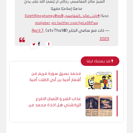
الشيخ صالح المغامسي: رجائي أن يُنشئ الله على يديّ
مذهبًا إسلاميًا فقهيًا
جديدًا.
#ذات_صالح_المغامسي
@SalehAlmoghamsy
@sa
mialjaber
pic.twitter.com/ljeLx06Fwq
— ذات مع سامي الجابر (@stvThat)
April 7,
2023
قد يعجبك ايضا
محمد يسرق سورة مريم من
أشعار أمية بن أبي الصَلت أمية
بن عبد الله أبي الصلت بن أبي
ربيعة
عذاب القبر و الثعبان الاقرع
الزرادشتي هل اخذة محمد من
سلمان الفارسى! ؟