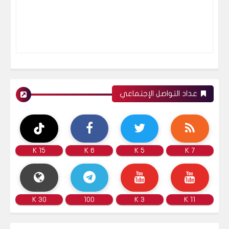
عداد التواصل الإجتماعي
15 K
6 K
5 K
7 K
30 K
100
3 K
11 K