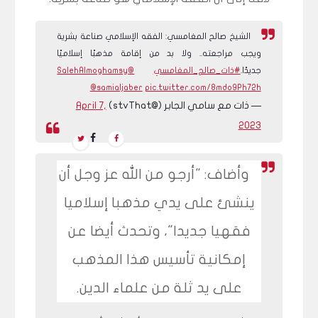
الشيخ صالح المغامسي: الفقه الإسلامي صناعة بشرية
ويجب مراجعته.. ولا بد من إقامة مذهبًا إسلاميًا
جديدًا.
#ذات_صالح_المغامسي
@SalehAlmoghamsy
@samialjaber
pic.twitter.com/8mdo9Ph72h
— ذات مع سامي الجابر (@stvThat)
April 7,
2023
وأضاف: "أرجو من الله عز وجل أن
ينشئ على يدي مذهبا إسلاميا
فقهيا جديدا"، وتحدث أيضا عن
إمكانية تأسيس هذا المذهب
على يد ثلة من علماء الدين.