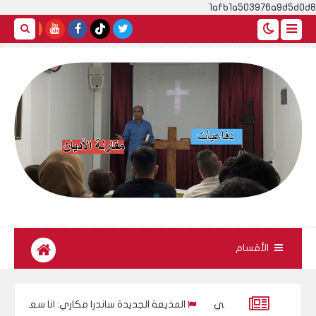
1afb1a503976a9d5d0d8
الأقسام
تب حسين العراقي
المذيعة الجديدة ساندرا مكاري: انا سعيدة جدا بوج