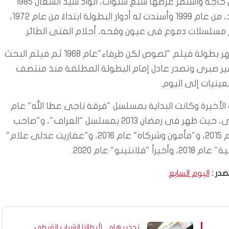
كنجم مسرحي ثم مسرحية شاهد مشافش حاجه واستمر عرضها سبع سنوات، الواد سيد الشغال 1985
واستمرت الى عام 1993، ومسرحية بودي جارد، من عام 1999 وأسندت له أدوار البطولة ابتداءً من عام 1972،
دم مسلسلات دموع فى عيون وقحه، أحلام الفتى الطائر
.
وعلى مستوى السينما شارك الفنان أحمد مظهر بطولة فيلم "لصوص لكن ظرفاء"عام 1968 ثم فيلم البحث
رفت أمين وسمير صبرى وتصدر عادل إمام البطولة المطلقة منذ منتصف
عينيات إلى اليوم
.
ع سنوات الأخيرة وكانت البداية بمسلسل "فرقة ناجى عطا الله" عام
2012 واستمر بعدها فى التواجد بشكل سنوى، حيث ظهر فى رمضان 2013 بمسلسل "العراف"، و"صاحب
السعادة" عام 2014، و"أستاذ ورئيس قسم" عام 2015، و"مأمون وشركاه" عام 2016، و"عفاريت عدلى علام"
صدر :
اليوم السابع
تحذير هام .. لأبطالنا الشباب القبطي