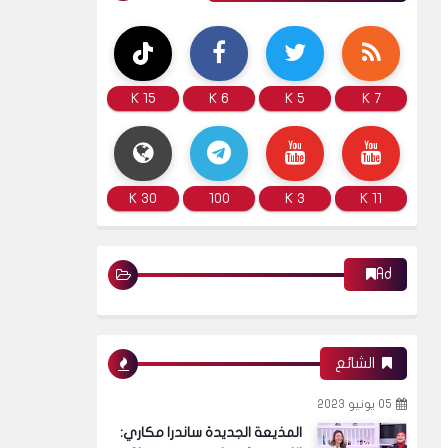
15 K
6 K
5 K
7 K
30 K
100
3 K
11 K
Ad
الشائع
05 يونيو 2023
المذيعة الجديدة ساندرا مكاري: