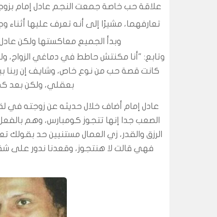
علاقة حب خاصة جمعت النجم
عادل إمام
بزوج
تعارفهما، مشيرًا إلى أنه تعرف عليها أثناء
وبدأ الجميع معاكستها ولكن عادل ا
وتابع: "أنا مكنتش حاطط في دماغي الزواج، ولك
كانت قصة حب من نوع خاص، وشايف إن ربنا بي
بعقلي، ولكن بعد كد
عادل إمام أضاف خلال حديثه عن زوجته في لق
الصعب جدا إنها تتجوز كومبارس، وهم بالف
الرزق والقدر، زي العمال مستنيين حد بقولك 
فهي قالت لا هنتجوز، وقعدنا ندور على 