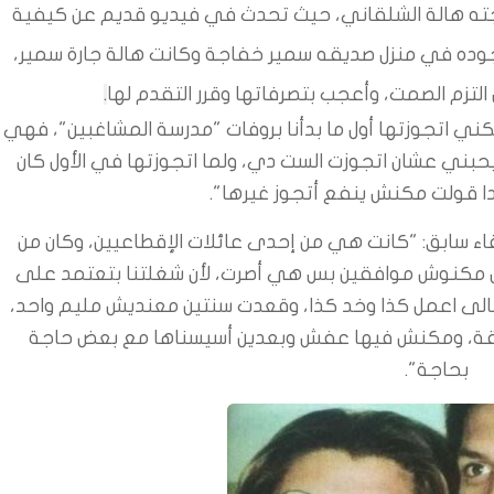
ته هالة الشلقاني، حيث تحدث في فيديو قديم عن كيفية
 وجوده في منزل صديقه سمير خفاجة وكانت هالة جارة سمير،
لتزم الصمت، وأعجب بتصرفاتها وقرر التقدم لها
.
ني اتجوزتها أول ما بدأنا بروفات "مدرسة المشاغبين"، فهي
حبني عشان اتجوزت الست دي، ولما اتجوزتها في الأول كان
ا قولت مكنش ينفع أتجوز غيرها".
اء سابق: "كانت هي من إحدى عائلات الإقطاعيين، وكان من
عل مكنوش موافقين بس هي أصرت، لأن شغلتنا بتعتمد على
تعالى اعمل كذا وخد كذا، وقعدت سنتين معنديش مليم واحد،
شقة، ومكنش فيها عفش وبعدين أسيسناها مع بعض حاجة
بحاجة".