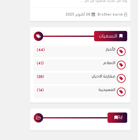
وُلد من عذراء متميزاً عن كل …
Brother karim
28 أكتوبر 2025
التسميات
الأخبار
(44)
الاسلام
(41)
مقارنة الاديان
(36)
المسيحية
(14)
Ad