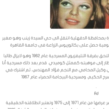
رة بمحافظة الدقهلية انتقل الى حي السيدة زينب وهو صغير
كومية حصل على بكالوريوس الزراعة فى جامعة القاهرة
شارك عادل إمام في عروض الفرق الجامعية والتحق بفرقة التليفزيون المسرحية عام 1962 وهو لايزال طالبا
لأنظار إلى موهبته كممثل كوميدي قدم بعد ذلك مسرحية أنا
دسوقي أفندي وكيل المحامي مع النجم فؤاد المهندس، ثم اشترك في
.
Ad
وقدم مسرحية مدرسة المشاغبين التي استمر عرضها من عام 1971 إلى 1975 وتعتبر انطلاقته الحقيقية