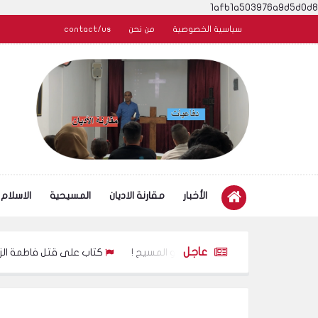
1afb1a503976a9d5d0d8
سياسية الخصوصية
من نحن
contact/us
الأخبار
مقارنة الاديان
المسيحية
الاسلام
عاجل
من هو المسيح !
كتاب على قتل فاطمة الزهراء للكات