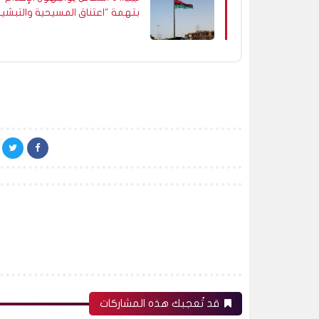
بتهمة "اعتناق المسيحية والتبشير
بها
قد تُعجبك هذه المشاركات