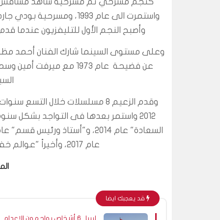
وأصبح النجم الأول للتليفزيون عندما ق
عن فضيحة عام 1973 مع مي
السب
وقدم الزعيم 8 مسلسلات خلال التس
عام 2017، وأخيراً "عوالم خفية" عام 2018، وأخيراً "فلانتينو" عام 2020.
الم
قد يعجبك ايضا
ليبيا.. 6 أشخاص يواجهون الإعدام