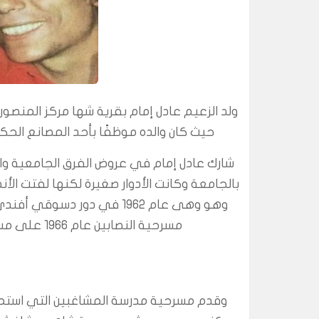
ولد الزعيم عادل إمام بقرية شها مركز المنصو
حيث كان والده موظفًا بأحد المصانع الح
بالجامعة وكانت الأدوار صغيرة لكنها لفتت ا
وهو وهى عام 1962 في دور 
مسرحية النصابين عام 1966 على مسرح الحكيم، ومسرحية البيجامة الحمراء عام 1967